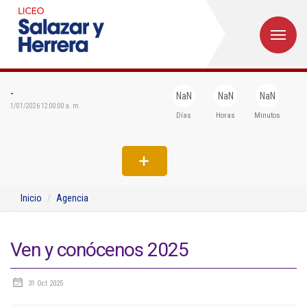
M
Inicio
Institucional
-
NaN
NaN
NaN
1/01/2026 12:00:00 a. m.
Días
Horas
Minutos
Egresados
Formación
Admisiones
Inicio
Agencia
Departamentos
Extensión
Ven y conócenos 2025
Bienestar
31 Oct 2025
Biblioteca