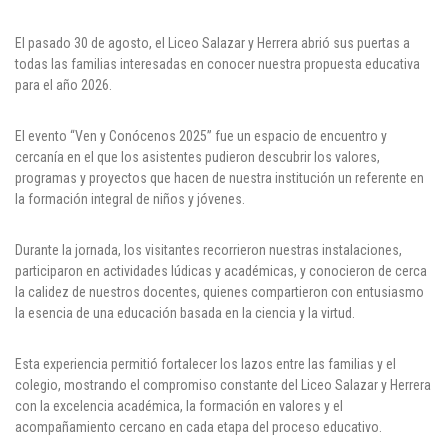
Cl 42 C 86-17
El pasado 30 de agosto, el Liceo Salazar y Herrera abrió sus puertas a
todas las familias interesadas en conocer nuestra propuesta educativa
Medellín - Colombia - Suramérica
para el año 2026.
Denuncia de Corrupción y Sobornos
El evento “Ven y Conócenos 2025” fue un espacio de encuentro y
cercanía en el que los asistentes pudieron descubrir los valores,
programas y proyectos que hacen de nuestra institución un referente en
la formación integral de niños y jóvenes.
Durante la jornada, los visitantes recorrieron nuestras instalaciones,
participaron en actividades lúdicas y académicas, y conocieron de cerca
la calidez de nuestros docentes, quienes compartieron con entusiasmo
la esencia de una educación basada en la ciencia y la virtud.
Esta experiencia permitió fortalecer los lazos entre las familias y el
colegio, mostrando el compromiso constante del Liceo Salazar y Herrera
con la excelencia académica, la formación en valores y el
acompañamiento cercano en cada etapa del proceso educativo.