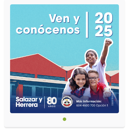
Circulares
Académico
Padres
Egresados
Pagos
PQRSF
Comunícate con nosotros
Línea de Atención al Cliente
+574 460 07 07