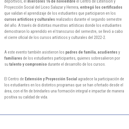
deportivos, el
miércoles 16 de noviembre
el Centro de Extensión y
Cl 42 C 86-17
Proyección Social del Liceo Salazar y Herrera,
entregó los certificados
que validan el aprendizaje de los estudiantes que participaron en los
c
ursos artísticos y culturales
realizados durante el segundo semestre
Medellín - Colombia - Suramérica
del año. A través de distintas muestras artísticas donde los estudiantes
demostraron lo aprendido en el transcurso del semestre, se llevó a cabo
Denuncia de Corrupción y Sobornos
el cierre oficial de los cursos artísticos y culturales del 2022-2.
A este evento también asistieron los
padres de familia
,
acudientes
y
familiares
de los estudiantes participantes, quienes sobresalieron por
su
talento y compromiso
durante el desarrollo de los cursos.
El Centro de
Extensión y Proyección Social
agradece la participación de
los estudiantes en los distintos programas que se han ofertado desde el
área, con el fin de brindarles una formación integral e impactar de manera
positiva su calidad de vida.