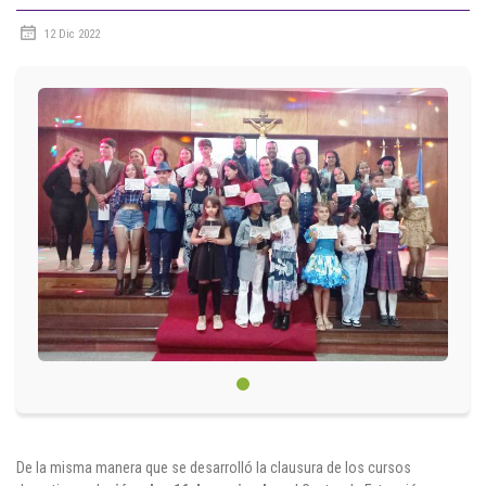
12 Dic 2022
Circulares
Académico
Padres
Egresados
Pagos
PQRSF
Comunícate con nosotros
Línea de Atención al Cliente
+574 460 07 07
De la misma manera que se desarrolló la clausura de los cursos