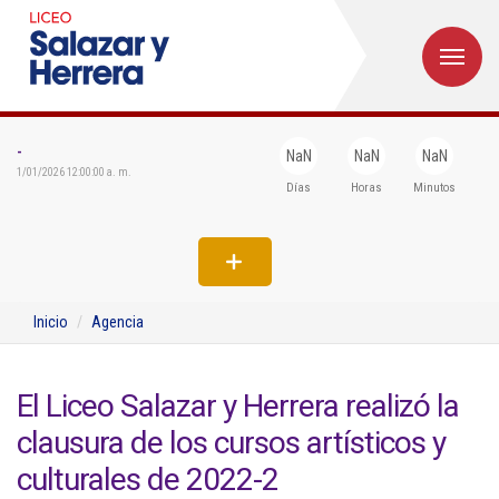
M
Inicio
Institucional
-
NaN
NaN
NaN
1/01/2026 12:00:00 a. m.
Días
Horas
Minutos
Egresados
Formación
Admisiones
Inicio
Agencia
Departamentos
Extensión
El Liceo Salazar y Herrera realizó la
clausura de los cursos artísticos y
Bienestar
culturales de 2022-2
Biblioteca