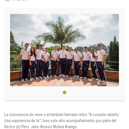
Circulares
Académico
Padres
Egresados
Pagos
PQRSF
Comunícate con nosotros
Línea de Atención al Cliente
La convivencia de once o el también llamado retiro “A corazón abierto:
+574 460 07 07
Una experiencia de fe”, tuvo este año acompañamiento por parte del
Rector (e) Pbro. Jairo Alonso Molina Arango.