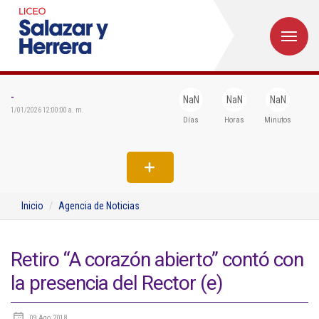
M
Inicio
Institucional
-
NaN
NaN
NaN
1/01/2026 12:00:00 a. m.
Días
Horas
Minutos
Egresados
Formación
Admisiones
Inicio
Agencia de Noticias
Departamentos
Extensión
Retiro “A corazón abierto” contó con
la presencia del Rector (e)
Bienestar
Biblioteca
09 Ago 2018