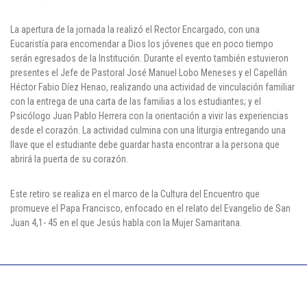
Cl 42 C 86-17
La apertura de la jornada la realizó el Rector Encargado, con una
Eucaristía para encomendar a Dios los jóvenes que en poco tiempo
Medellín - Colombia - Suramérica
serán egresados de la Institución. Durante el evento también estuvieron
presentes el Jefe de Pastoral José Manuel Lobo Meneses y el Capellán
Denuncia de Corrupción y Sobornos
Héctor Fabio Díez Henao, realizando una actividad de vinculación familiar
con la entrega de una carta de las familias a los estudiantes; y el
Psicólogo Juan Pablo Herrera con la orientación a vivir las experiencias
desde el corazón. La actividad culmina con una liturgia entregando una
llave que el estudiante debe guardar hasta encontrar a la persona que
abrirá la puerta de su corazón.
Este retiro se realiza en el marco de la Cultura del Encuentro que
promueve el Papa Francisco, enfocado en el relato del Evangelio de San
Juan 4,1- 45 en el que Jesús habla con la Mujer Samaritana.