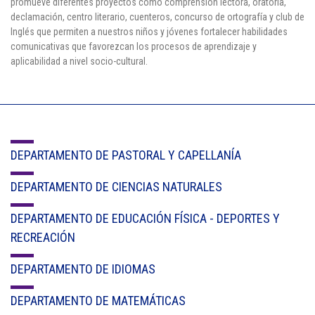
promueve diferentes proyectos como comprensión lectora, oratoria,
Cl 42 C 86-17
declamación, centro literario, cuenteros, concurso de ortografía y club de
Inglés que permiten a nuestros niños y jóvenes fortalecer habilidades
comunicativas que favorezcan los procesos de aprendizaje y
Medellín - Colombia - Suramérica
aplicabilidad a nivel socio-cultural.
Denuncia de Corrupción y Sobornos
DEPARTAMENTO DE PASTORAL Y CAPELLANÍA
DEPARTAMENTO DE CIENCIAS NATURALES
DEPARTAMENTO DE EDUCACIÓN FÍSICA - DEPORTES Y
RECREACIÓN
DEPARTAMENTO DE IDIOMAS
DEPARTAMENTO DE MATEMÁTICAS