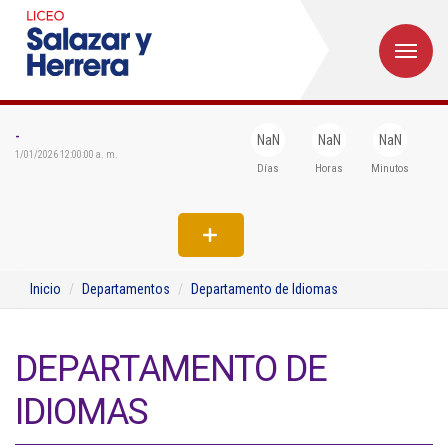
M
Inicio
Institucional
-
NaN
NaN
NaN
1/01/2026 12:00:00 a. m.
Días
Horas
Minutos
Egresados
Formación
Admisiones
Inicio
Departamentos
Departamento de Idiomas
Departamentos
Extensión
DEPARTAMENTO DE
Bienestar
IDIOMAS
Biblioteca