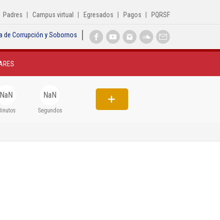
Padres
Campus virtual
Egresados
Pagos
PQRSF
a de Corrupción y Sobornos
Inicio
ARES
Institucional
Egresados
NaN
NaN
Formación
inutos
Segundos
Admisiones
Departamentos
Extensión
Bienestar
Biblioteca