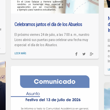
N
Celebramos juntos el día de los Abuelos
d
I
de
El próximo viernes 24 de julio, a las 7:00 a. m., nuestro
Liceo abrirá sus puertas para celebrar una fecha muy
E
especial: el día de los Abuelos.
n
e
LEER MÁS
c
I
L