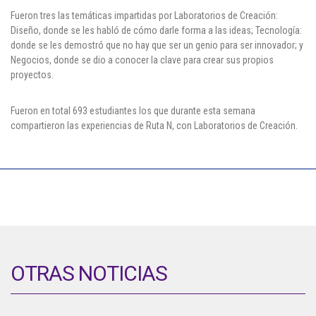
Cl 42 C 86-17
Fueron tres las temáticas impartidas por Laboratorios de Creación:
Diseño, donde se les habló de cómo darle forma a las ideas; Tecnología:
donde se les demostró que no hay que ser un genio para ser innovador; y
Medellín - Colombia - Suramérica
Negocios, donde se dio a conocer la clave para crear sus propios
proyectos.
Denuncia de Corrupción y Sobornos
Fueron en total 693 estudiantes los que durante esta semana
compartieron las experiencias de Ruta N, con Laboratorios de Creación.
OTRAS NOTICIAS