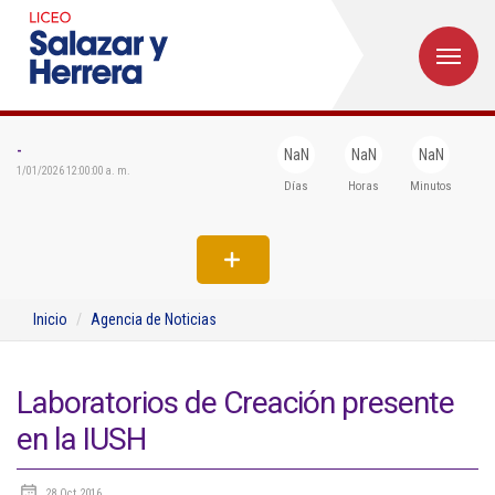
M
Inicio
Institucional
-
NaN
NaN
NaN
1/01/2026 12:00:00 a. m.
Días
Horas
Minutos
Egresados
Formación
Admisiones
Inicio
Agencia de Noticias
Departamentos
Extensión
Laboratorios de Creación presente
en la IUSH
Bienestar
Biblioteca
28 Oct 2016