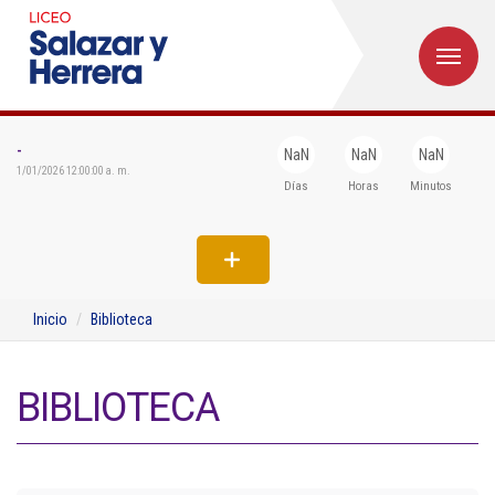
M
Inicio
Institucional
-
NaN
NaN
NaN
1/01/2026 12:00:00 a. m.
Días
Horas
Minutos
Egresados
Formación
Admisiones
Inicio
Biblioteca
Departamentos
Extensión
BIBLIOTECA
Bienestar
Biblioteca