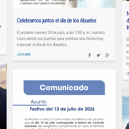
N
Celebramos juntos el día de los Abuelos
d
I
de
El próximo viernes 24 de julio, a las 7:00 a. m., nuestro
Liceo abrirá sus puertas para celebrar una fecha muy
E
especial: el día de los Abuelos.
n
e
LEER MÁS
c
I
L