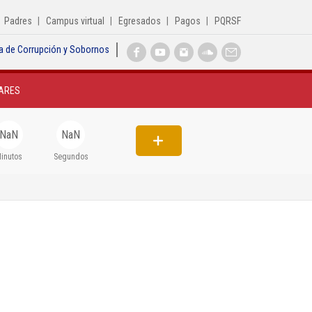
Padres
Campus virtual
Egresados
Pagos
PQRSF
a de Corrupción y Sobornos
Inicio
ARES
Institucional
Egresados
NaN
NaN
Formación
inutos
Segundos
Admisiones
Departamentos
Extensión
Bienestar
Biblioteca