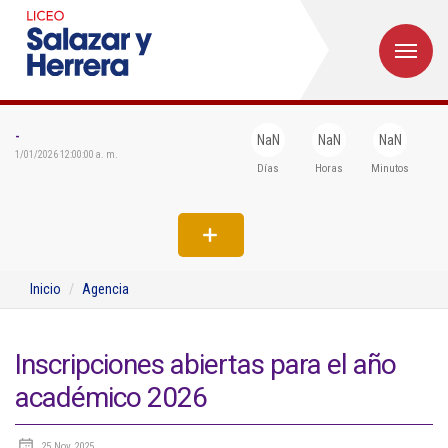
M
Inicio
Institucional
-
NaN
NaN
NaN
1/01/2026 12:00:00 a. m.
Días
Horas
Minutos
Egresados
Formación
Admisiones
Inicio
Agencia
Departamentos
Extensión
Inscripciones abiertas para el año
académico 2026
Bienestar
Biblioteca
25 Nov 2025