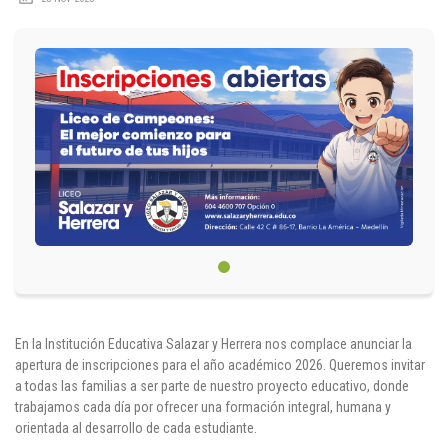
Circulares
Académico
Padres
Egresados
Pagos
PQRSF
Comunícate con nosotros
En la Institución Educativa Salazar y Herrera nos complace anunciar la
apertura de inscripciones para el año académico 2026. Queremos invitar
a todas las familias a ser parte de nuestro proyecto educativo, donde
Línea de Atención al Cliente
trabajamos cada día por ofrecer una formación integral, humana y
+574 460 07 07
orientada al desarrollo de cada estudiante.