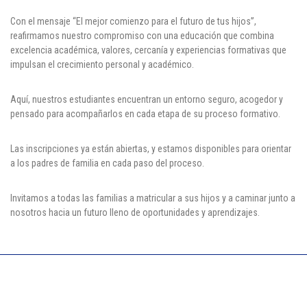
Cl 42 C 86-17
Con el mensaje “El mejor comienzo para el futuro de tus hijos”,
reafirmamos nuestro compromiso con una educación que combina
Medellín - Colombia - Suramérica
excelencia académica, valores, cercanía y experiencias formativas que
impulsan el crecimiento personal y académico.
Denuncia de Corrupción y Sobornos
Aquí, nuestros estudiantes encuentran un entorno seguro, acogedor y
pensado para acompañarlos en cada etapa de su proceso formativo.
Las inscripciones ya están abiertas, y estamos disponibles para orientar
a los padres de familia en cada paso del proceso.
Invitamos a todas las familias a matricular a sus hijos y a caminar junto a
nosotros hacia un futuro lleno de oportunidades y aprendizajes.