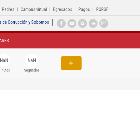
Padres
Campus virtual
Egresados
Pagos
PQRSF
a de Corrupción y Sobornos
Inicio
ARES
Institucional
Egresados
NaN
NaN
Formación
inutos
Segundos
Admisiones
Departamentos
Extensión
Bienestar
Biblioteca