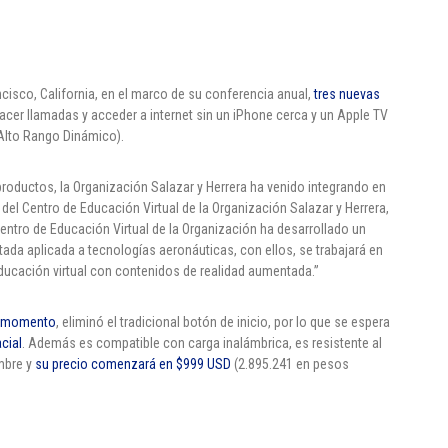
isco, California, en el marco de su conferencia anual,
tres nuevas
 hacer llamadas y acceder a internet sin un iPhone cerca y un Apple TV
 Alto Rango Dinámico).
oductos, la Organización Salazar y Herrera ha venido integrando en
el Centro de Educación Virtual de la Organización Salazar y Herrera,
Centro de Educación Virtual de la Organización ha desarrollado un
ada aplicada a tecnologías aeronáuticas, con ellos, se trabajará en
educación virtual con contenidos de realidad aumentada.”
el momento
, eliminó el tradicional botón de inicio, por lo que se espera
cial
. Además es compatible con carga inalámbrica, es resistente al
mbre y
su precio comenzará en $999 USD
(2.895.241 en pesos