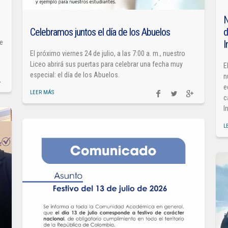
N
Celebramos juntos el día de los Abuelos
d
I
de
El próximo viernes 24 de julio, a las 7:00 a. m., nuestro
Liceo abrirá sus puertas para celebrar una fecha muy
E
especial: el día de los Abuelos.
n
e
LEER MÁS
c
I
L