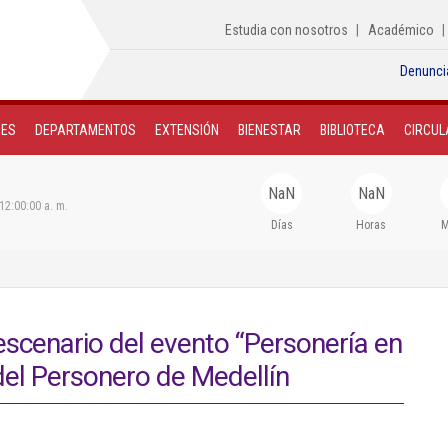
Estudia con nosotros
Académico
Denunci
NES
DEPARTAMENTOS
EXTENSIÓN
BIENESTAR
BIBLIOTECA
CIRCUL
NaN
NaN
12:00:00 a. m.
Días
Horas
M
 escenario del evento “Personería en
del Personero de Medellín