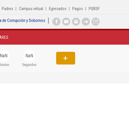
Padres
Campus virtual
Egresados
Pagos
PQRSF
a de Corrupción y Sobornos
Inicio
ARES
Institucional
Egresados
NaN
NaN
Formación
inutos
Segundos
Admisiones
Departamentos
Extensión
Bienestar
Biblioteca