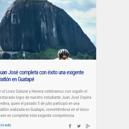
uan José completa con éxito una exigente
riatlón en Guatapé
n el Liceo Salazar y Herrera celebramos con orgullo el
estacado logro de nuestro estudiante Juan José Ospina
edina, quien el pasado 5 de julio participó en una
riatlón realizada en Guatapé, convirtiéndose en el único
oven en completar esta exigente competencia.
EER MÁS