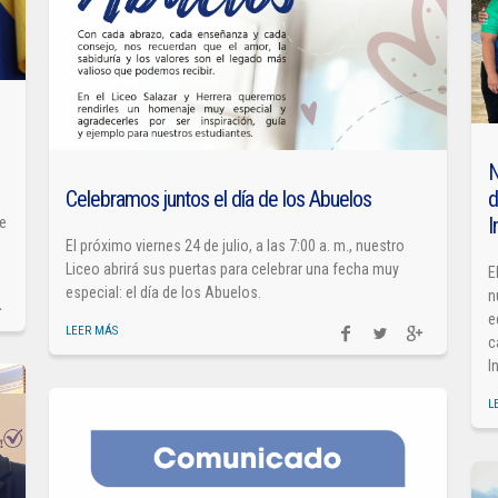
N
Celebramos juntos el día de los Abuelos
d
I
de
El próximo viernes 24 de julio, a las 7:00 a. m., nuestro
Liceo abrirá sus puertas para celebrar una fecha muy
E
especial: el día de los Abuelos.
n
e
LEER MÁS
c
I
L