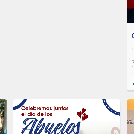
C
E
I
r
n
n
L