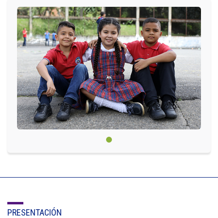
Circulares
Académico
Padres
Egresados
Pagos
PQRSF
Comunícate con nosotros
Línea de Atención al Cliente
+574 460 07 07
PRESENTACIÓN