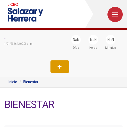
M
Inicio
Institucional
-
NaN
NaN
NaN
1/01/2026 12:00:00 a. m.
Días
Horas
Minutos
Egresados
Formación
Admisiones
Inicio
Bienestar
Departamentos
Extensión
BIENESTAR
Bienestar
Biblioteca