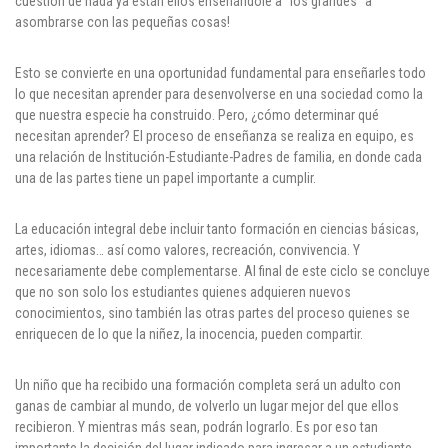
cuestión de nada ya están ellos enseñándole a “los grandes” a
Cl 42 C 86-17
asombrarse con las pequeñas cosas!
Medellín - Colombia - Suramérica
Esto se convierte en una oportunidad fundamental para enseñarles todo
lo que necesitan aprender para desenvolverse en una sociedad como la
que nuestra especie ha construido. Pero, ¿cómo determinar qué
Denuncia de Corrupción y Sobornos
necesitan aprender? El proceso de enseñanza se realiza en equipo, es
una relación de Institución-Estudiante-Padres de familia, en donde cada
una de las partes tiene un papel importante a cumplir.
La educación integral debe incluir tanto formación en ciencias básicas,
artes, idiomas… así como valores, recreación, convivencia. Y
necesariamente debe complementarse. Al final de este ciclo se concluye
que no son solo los estudiantes quienes adquieren nuevos
conocimientos, sino también las otras partes del proceso quienes se
enriquecen de lo que la niñez, la inocencia, pueden compartir.
Un niño que ha recibido una formación completa será un adulto con
ganas de cambiar al mundo, de volverlo un lugar mejor del que ellos
recibieron. Y mientras más sean, podrán lograrlo. Es por eso tan