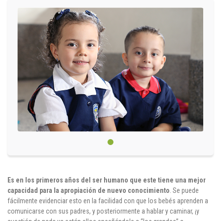
Circulares
Académico
Padres
Egresados
Pagos
PQRSF
Comunícate con nosotros
Es en los primeros años del ser humano que este tiene una mejor
capacidad para la apropiación de nuevo conocimiento
. Se puede
Línea de Atención al Cliente
fácilmente evidenciar esto en la facilidad con que los bebés aprenden a
+574 460 07 07
comunicarse con sus padres, y posteriormente a hablar y caminar, ¡y