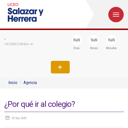
M
Inicio
Institucional
-
NaN
NaN
NaN
1/01/2026 12:00:00 a. m.
Días
Horas
Minutos
Egresados
Formación
Admisiones
Inicio
Agencia
Departamentos
Extensión
¿Por qué ir al colegio?
Bienestar
02 Sep 2020
Biblioteca