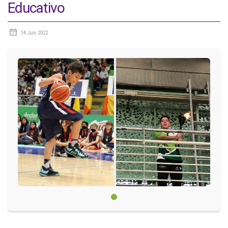
Educativo
Circulares
14 Jun 2022
Académico
Padres
Egresados
Pagos
PQRSF
Comunícate con nosotros
Línea de Atención al Cliente
+574 460 07 07