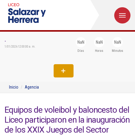
M
Inicio
Institucional
-
NaN
NaN
NaN
1/01/2026 12:00:00 a. m.
Días
Horas
Minutos
Egresados
Formación
Admisiones
Inicio
Agencia
Departamentos
Extensión
Equipos de voleibol y baloncesto del
Liceo participaron en la inauguración
Bienestar
de los XXIX Juegos del Sector
Biblioteca