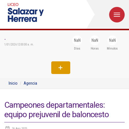
M
Inicio
Institucional
-
NaN
NaN
NaN
1/01/2026 12:00:00 a. m.
Días
Horas
Minutos
Egresados
Formación
Admisiones
Inicio
Agencia
Departamentos
Extensión
Campeones departamentales:
equipo prejuvenil de baloncesto
Bienestar
Biblioteca
26 Ago 2025