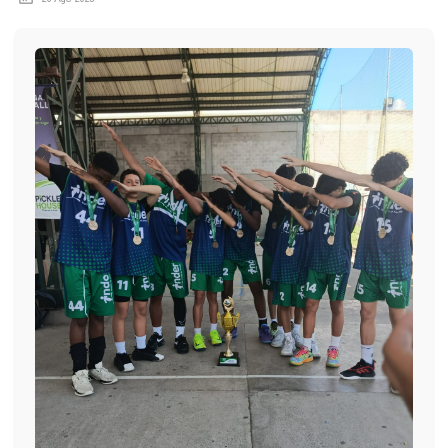
Circulares
Académico
Padres
Egresados
Pagos
PQRSF
Comunícate con nosotros
Línea de Atención al Cliente
+574 460 07 07