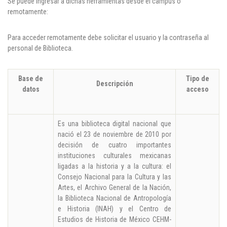
Se puede ingresar a dichas herramientas desde el campus o
Cl 42 C 86-17
remotamente:
Medellín - Colombia - Suramérica
Para acceder remotamente debe solicitar el usuario y la contraseña al
personal de Biblioteca.
Denuncia de Corrupción y Sobornos
Base de
Tipo de
Descripción
datos
acceso
Es una biblioteca digital nacional que
nació el 23 de noviembre de 2010 por
decisión de cuatro importantes
instituciones culturales mexicanas
ligadas a la historia y a la cultura: el
Consejo Nacional para la Cultura y las
Artes, el Archivo General de la Nación,
la Biblioteca Nacional de Antropología
e Historia (INAH) y el Centro de
Estudios de Historia de México CEHM-