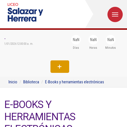
M
Inicio
Institucional
-
NaN
NaN
NaN
1/01/2026 12:00:00 a. m.
Días
Horas
Minutos
Egresados
Formación
Admisiones
Inicio
Biblioteca
E-Books y herramientas electrónicas
Departamentos
Extensión
E-BOOKS Y
Bienestar
HERRAMIENTAS
Biblioteca