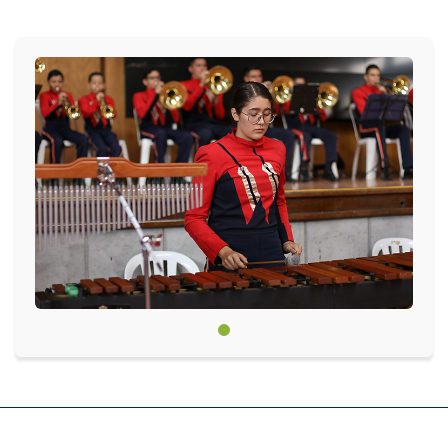
Circulares
Académico
Padres
Egresados
Pagos
PQRSF
Comunícate con nosotros
Línea de Atención al Cliente
+574 460 07 07