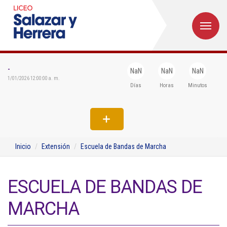
M
Inicio
Institucional
-
NaN
NaN
NaN
1/01/2026 12:00:00 a. m.
Días
Horas
Minutos
Egresados
Formación
Admisiones
Inicio
Extensión
Escuela de Bandas de Marcha
Departamentos
Extensión
ESCUELA DE BANDAS DE
Bienestar
MARCHA
Biblioteca