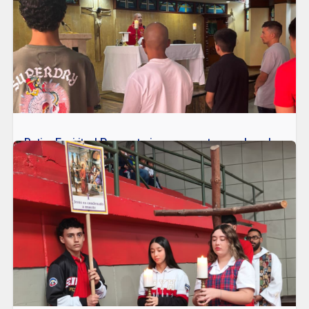
destacada participación de nuestra estudiante Isabella García
López en los Intercolegiados del INDER, realizados los días 7 y 8
de abril.
LEER MÁS
Retiro Espiritual Preparatorio para nuestros padres de
familia
En el Liceo Salazar y Herrera, a través de nuestro Departamento de
Pastoral, vivimos el Retiro Preparatorio de Semana Santa 2026, un
espacio especialmente pensado para nuestros padres de familia,
orientado al encuentro, la reflexión y el fortalecimiento espiritual.
LEER MÁS