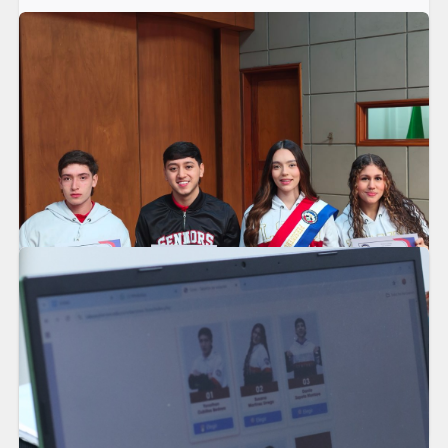
Así vivimos el Viacrusis en nuestro Liceo
En el Liceo Salazar y Herrera vivimos una jornada llena de reflexión,
fe y recogimiento a través del Viacrucis, un espacio que nos
permitió recordar el camino de Jesús hacia la cruz y el profundo
significado de su sacrificio.
LEER MÁS
Posesión de Líderes Estudiantiles 2026
El viernes 20 de marzo, vivimos un momento lleno de significado
en nuestro Liceo Salazar y Herrera con la posesión de nuestros
líderes estudiantiles para el año 2026.
LEER MÁS