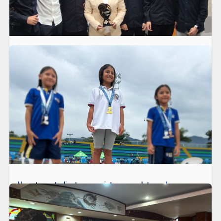
Campeones en la noche de los mejores de la
temporada 2025
El pasado 26 de marzo, nuestro equipo de baloncesto U174 fue
condecorado como campeón en La Noche de los Mejores 2025,
bajo la dirección de la docente Salomé Velásquez.
LEER MÁS
Nuestra estudiante conquista oro y plata en los
Intercolegiados del INDER
En el Liceo Salazar y Herrera nos llena de orgullo compartir la