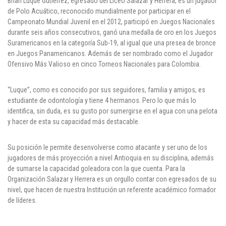
Brian Luque Gutiérrez, egresado del Liceo Salazar y Herrera, es un jugador
Cl 42 C 86-17
de Polo Acuático, reconocido mundialmente por participar en el
Campeonato Mundial Juvenil en el 2012, participó en Juegos Nacionales
durante seis años consecutivos, ganó una medalla de oro en los Juegos
Medellín - Colombia - Suramérica
Suramericanos en la categoría Sub-19, al igual que una presea de bronce
en Juegos Panamericanos. Además de ser nombrado como el Jugador
Denuncia de Corrupción y Sobornos
Ofensivo Más Valioso en cinco Torneos Nacionales para Colombia.
“Luque”, como es conocido por sus seguidores, familia y amigos, es
estudiante de odontología y tiene 4 hermanos. Pero lo que más lo
identifica, sin duda, es su gusto por sumergirse en el agua con una pelota
y hacer de esta su capacidad más destacable.
Su posición le permite desenvolverse como atacante y ser uno de los
jugadores de más proyección a nivel Antioquia en su disciplina, además
de sumarse la capacidad goleadora con la que cuenta. Para la
Organización Salazar y Herrera es un orgullo contar con egresados de su
nivel, que hacen de nuestra Institución un referente académico formador
de líderes.