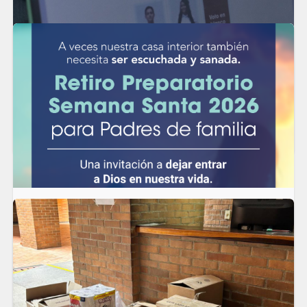
Jornada Democrática 2026
En el Liceo Salazar y Herrera vivimos nuestra Jornada Democrática
2026 como un espacio de participación, reflexión y aprendizaje
para toda nuestra comunidad educativa.
LEER MÁS
Retiro espiritual preparatorio para Semana Santa
En el Liceo Salazar y Herrera creemos en la importancia de
acompañar no solo el crecimiento académico de nuestros
estudiantes, sino también el fortalecimiento espiritual de nuestras
familias.