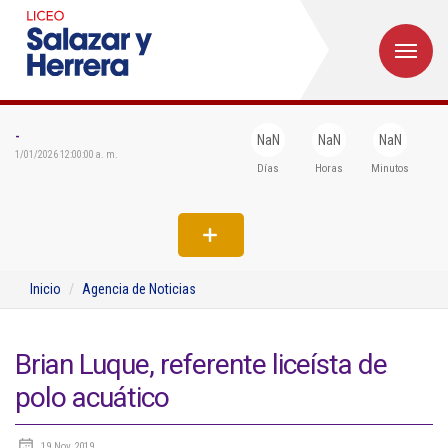
M
Inicio
Institucional
-
NaN
NaN
NaN
1/01/2026 12:00:00 a. m.
Días
Horas
Minutos
Egresados
Formación
Admisiones
Inicio
Agencia de Noticias
Departamentos
Extensión
Brian Luque, referente liceísta de
polo acuático
Bienestar
Biblioteca
19 Nov 2019