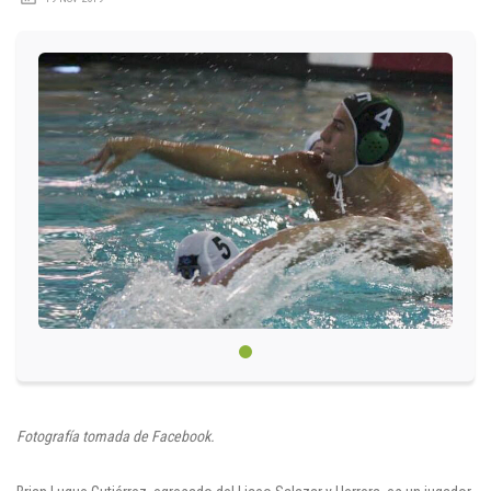
Circulares
Académico
Padres
Egresados
Pagos
PQRSF
Comunícate con nosotros
Línea de Atención al Cliente
Fotografía tomada de Facebook.
+574 460 07 07