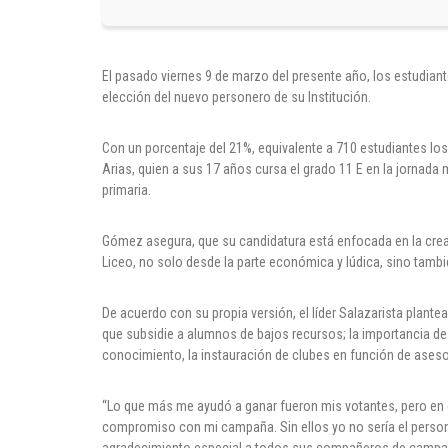
El pasado viernes 9 de marzo del presente año, los estudiante
elección del nuevo personero de su Institución.
Con un porcentaje del 21%, equivalente a 710 estudiantes 
Arias, quien a sus 17 años cursa el grado 11 E en la jornada
primaria.
Gómez asegura, que su candidatura está enfocada en la creac
Liceo, no solo desde la parte económica y lúdica, sino tamb
De acuerdo con su propia versión, el líder Salazarista plant
que subsidie a alumnos de bajos recursos; la importancia de 
conocimiento, la instauración de clubes en función de asesora
“Lo que más me ayudó a ganar fueron mis votantes, pero en e
compromiso con mi campaña. Sin ellos yo no sería el persone
agradecimiento especial a todos sus compañeros de campa