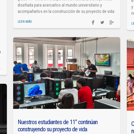
e
diseñada para acercarlos al mundo universitario y
y
acompañarlos en la construcción de su proyecto de vida.
n
LEER MÁS
L
a
Nuestros estudiantes de 11° continúan
C
construyendo su proyecto de vida
n