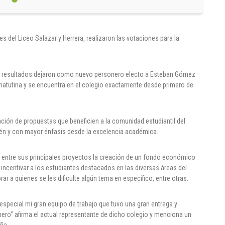
s del Liceo Salazar y Herrera, realizaron las votaciones para la
los resultados dejaron como nuevo personero electo a Esteban Gómez
 matutina y se encuentra en el colegio exactamente desde primero de
ión de propuestas que beneficien a la comunidad estudiantil del
ién y con mayor énfasis desde la excelencia académica.
ea entre sus principales proyectos la creación de un fondo económico
incentivar a los estudiantes destacados en las diversas áreas del
r a quienes se les dificulte algún tema en específico, entre otras.
special mi gran equipo de trabajo que tuvo una gran entrega y
ro” afirma el actual representante de dicho colegio y menciona un
ña.