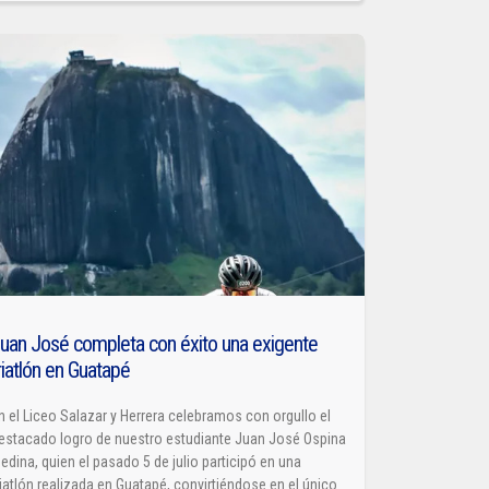
uan José completa con éxito una exigente
riatlón en Guatapé
n el Liceo Salazar y Herrera celebramos con orgullo el
estacado logro de nuestro estudiante Juan José Ospina
edina, quien el pasado 5 de julio participó en una
riatlón realizada en Guatapé, convirtiéndose en el único