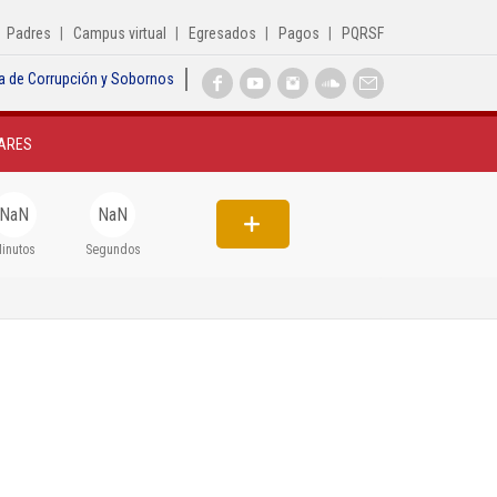
Padres
Campus virtual
Egresados
Pagos
PQRSF
a de Corrupción y Sobornos
Inicio
ARES
Institucional
Egresados
NaN
NaN
Formación
inutos
Segundos
Admisiones
Departamentos
Extensión
Bienestar
Biblioteca