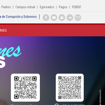
Padres
Campus virtual
Egresados
Pagos
PQRSF
a de Corrupción y Sobornos
Inicio
ARES
Institucional
Egresados
Formación
Admisiones
Departamentos
Extensión
Bienestar
Biblioteca