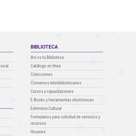
Formación en inglés
¡Por un Liceo más limpio!
BIBLIOTECA
Así es tu Biblioteca
Somos Salazar y Herrera
sical
Catálogo en línea
Colecciones
Convenios interbibliotecarios
Cursos y capacitaciones
E-Books y herramientas electrónicas
Extension Cultural
Formularios para solicitud de servicios y
recursos
Horarios