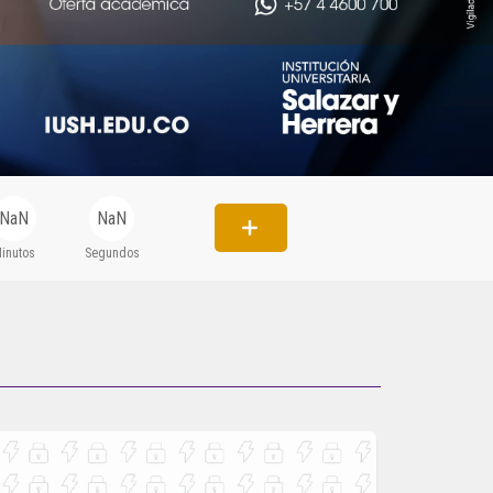
Circulares
Académico
Padres
Egresados
NaN
NaN
Pagos
inutos
Segundos
PQRSF
Comunícate con nosotros
Línea de Atención al Cliente
+574 460 07 07