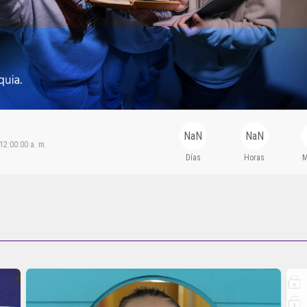
Estudiar en el Liceo
NaN
NaN
12:00:00 a. m.
Días
Horas
M