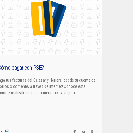
Cl 42 C 86-17
Medellín - Colombia - Suramérica
Denuncia de Corrupción y Sobornos
Cómo pagar con PSE?
Formatos pa
solicitud d
aga tus facturas del Salazar y Herrera, desde tu cuenta de
orros o corriente, a través de Internet! Conoce esta
Descarga, impr
ción y realízalo de una manera fácil y segura.
solicitud de p
ER MÁS
LEER MÁS