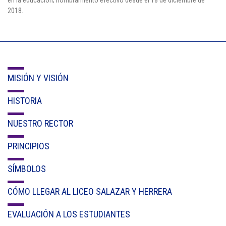
en la educación; nombramiento efectivo desde el 18 de diciembre de
Cl 42 C 86-17
2018.
Medellín - Colombia - Suramérica
Denuncia de Corrupción y Sobornos
MISIÓN Y VISIÓN
HISTORIA
NUESTRO RECTOR
PRINCIPIOS
SÍMBOLOS
CÓMO LLEGAR AL LICEO SALAZAR Y HERRERA
EVALUACIÓN A LOS ESTUDIANTES