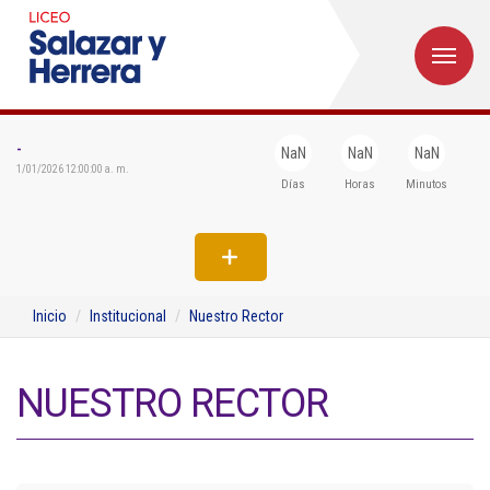
M
Inicio
Institucional
-
NaN
NaN
NaN
1/01/2026 12:00:00 a. m.
Días
Horas
Minutos
Egresados
Formación
Admisiones
Inicio
Institucional
Nuestro Rector
Departamentos
Extensión
NUESTRO RECTOR
Bienestar
Biblioteca