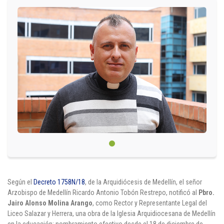
Circulares
Académico
Padres
Egresados
Pagos
PQRSF
Comunícate con nosotros
Según el
Decreto 1758N/18
, de la Arquidiócesis de Medellín, el señor
Arzobispo de Medellín Ricardo Antonio Tobón Restrepo, notificó al
Pbro.
Línea de Atención al Cliente
Jairo Alonso Molina Arango
, como Rector y Representante Legal del
+574 460 07 07
Liceo Salazar y Herrera, una obra de la Iglesia Arquidiocesana de Medellín