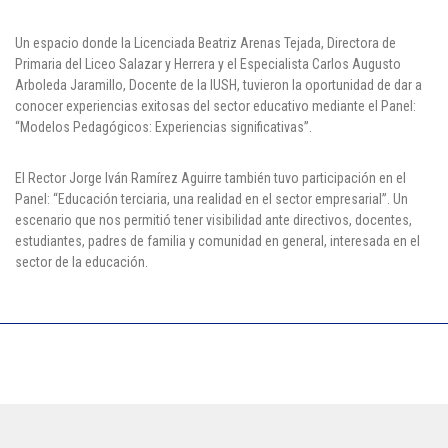
Cl 42 C 86-17
Un espacio donde la Licenciada Beatriz Arenas Tejada, Directora de
Primaria del Liceo Salazar y Herrera y el Especialista Carlos Augusto
Medellín - Colombia - Suramérica
Arboleda Jaramillo, Docente de la IUSH, tuvieron la oportunidad de dar a
conocer experiencias exitosas del sector educativo mediante el Panel:
Denuncia de Corrupción y Sobornos
“Modelos Pedagógicos: Experiencias significativas”.
El Rector Jorge Iván Ramírez Aguirre también tuvo participación en el
Panel: “Educación terciaria, una realidad en el sector empresarial”. Un
escenario que nos permitió tener visibilidad ante directivos, docentes,
estudiantes, padres de familia y comunidad en general, interesada en el
sector de la educación.