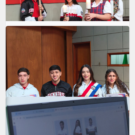
Así vivimos el Viacrusis en nuestro Liceo
En el Liceo Salazar y Herrera vivimos una jornada llena de reflexión,
fe y recogimiento a través del Viacrucis, un espacio que nos
permitió recordar el camino de Jesús hacia la cruz y el profundo
significado de su sacrificio.
LEER MÁS
Posesión de Líderes Estudiantiles 2026
El viernes 20 de marzo, vivimos un momento lleno de significado
en nuestro Liceo Salazar y Herrera con la posesión de nuestros