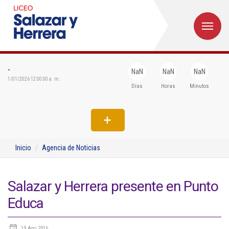
M
Inicio
Institucional
-
NaN
NaN
NaN
1/01/2026 12:00:00 a. m.
Días
Horas
Minutos
Egresados
Formación
Admisiones
Inicio
Agencia de Noticias
Departamentos
Extensión
Salazar y Herrera presente en Punto
Educa
Bienestar
Biblioteca
19 Ago 2016