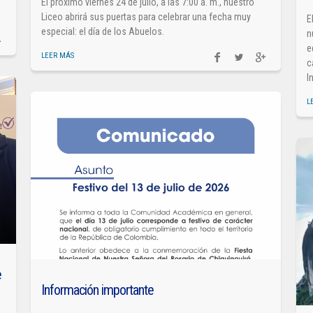
El próximo viernes 24 de julio, a las 7:00 a. m., nuestro
Liceo abrirá sus puertas para celebrar una fecha muy
E
especial: el día de los Abuelos.
n
e
LEER MÁS
c
I
L
e
Información importante