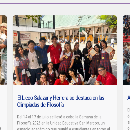
El Liceo Salazar y Herrera se destaca en las
A
Olimpiadas de Filosofía
E
d
Del 14 al 17 de julio se llevó a cabo la Semana de la
a
Filosofía 2026 en la Unidad Educativa San Marcos, un
a
d
espacio académico que reunió a estudiantes en torno al