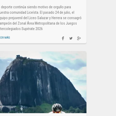
l deporte continúa siendo motivo de orgullo para
uestra comunidad Liceísta. El pasado 24 de julio, el
quipo prejuvenil del Liceo Salazar y Herrera se consagró
ampeón del Zonal Área Metropolitana de los Juegos
ntercolegiados Supérate 2026
EER MÁS