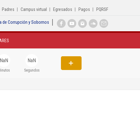
Padres
Campus virtual
Egresados
Pagos
PQRSF
a de Corrupción y Sobornos
Inicio
ARES
Institucional
Egresados
NaN
NaN
Formación
inutos
Segundos
Admisiones
Departamentos
Extensión
Bienestar
Biblioteca