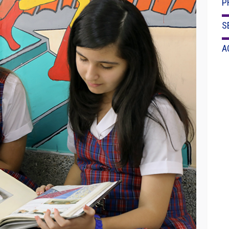
P
S
A