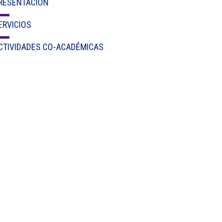
RESENTACIÓN
Circulares
ERVICIOS
Académico
CTIVIDADES CO-ACADÉMICAS
Padres
Egresados
Pagos
PQRSF
Comunícate con nosotros
Línea de Atención al Cliente
+574 460 07 07