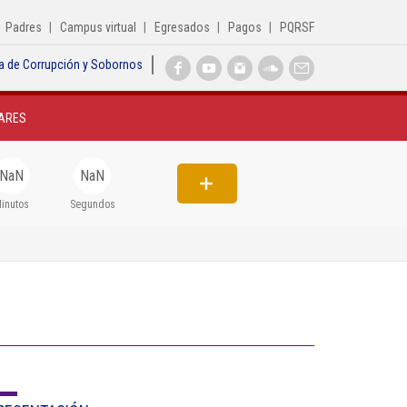
Padres
Campus virtual
Egresados
Pagos
PQRSF
a de Corrupción y Sobornos
Inicio
ARES
Institucional
Egresados
NaN
NaN
Formación
inutos
Segundos
Admisiones
Departamentos
Extensión
Bienestar
Biblioteca