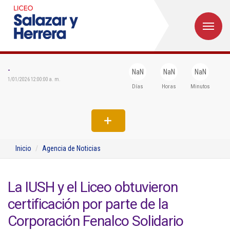
M
Inicio
Institucional
-
NaN
NaN
NaN
1/01/2026 12:00:00 a. m.
Días
Horas
Minutos
Egresados
Formación
Admisiones
Inicio
Agencia de Noticias
Departamentos
Extensión
La IUSH y el Liceo obtuvieron
certificación por parte de la
Bienestar
Corporación Fenalco Solidario
Biblioteca