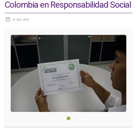
Colombia en Responsabilidad Social
Circulares
01 Nov 2018
Académico
Padres
Egresados
Pagos
PQRSF
Comunícate con nosotros
Línea de Atención al Cliente
+574 460 07 07