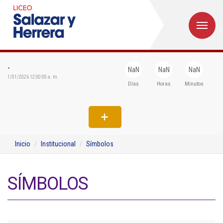
M
Inicio
Institucional
-
NaN
NaN
NaN
1/01/2026 12:00:00 a. m.
Días
Horas
Minutos
Egresados
Formación
Admisiones
Inicio
Institucional
Símbolos
Departamentos
Extensión
SÍMBOLOS
Bienestar
Biblioteca