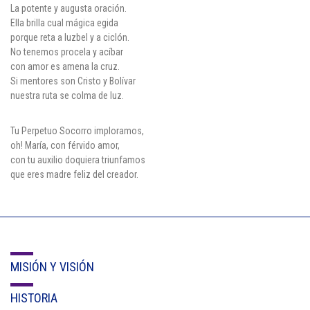
La potente y augusta oración.
Ella brilla cual mágica egida
porque reta a luzbel y a ciclón.
No tenemos procela y acíbar
con amor es amena la cruz.
Si mentores son Cristo y Bolívar
nuestra ruta se colma de luz.
Tu Perpetuo Socorro imploramos,
oh! María, con férvido amor,
con tu auxilio doquiera triunfamos
que eres madre feliz del creador.
MISIÓN Y VISIÓN
HISTORIA