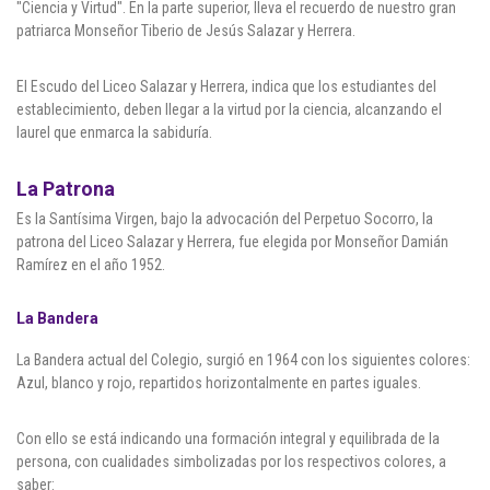
"Ciencia y Virtud". En la parte superior, lleva el recuerdo de nuestro gran
Cl 42 C 86-17
patriarca Monseñor Tiberio de Jesús Salazar y Herrera.
Medellín - Colombia - Suramérica
El Escudo del Liceo Salazar y Herrera, indica que los estudiantes del
establecimiento, deben llegar a la virtud por la ciencia, alcanzando el
Denuncia de Corrupción y Sobornos
laurel que enmarca la sabiduría.
La Patrona
Es la Santísima Virgen, bajo la advocación del Perpetuo Socorro, la
patrona del Liceo Salazar y Herrera, fue elegida por Monseñor Damián
Ramírez en el año 1952.
La Bandera
La Bandera actual del Colegio, surgió en 1964 con los siguientes colores:
Azul, blanco y rojo, repartidos horizontalmente en partes iguales.
Con ello se está indicando una formación integral y equilibrada de la
persona, con cualidades simbolizadas por los respectivos colores, a
saber: