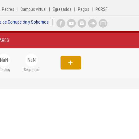
Padres
Campus virtual
Egresados
Pagos
PQRSF
a de Corrupción y Sobornos
Inicio
ARES
Institucional
Egresados
NaN
NaN
Formación
inutos
Segundos
Admisiones
Departamentos
Extensión
Bienestar
Biblioteca