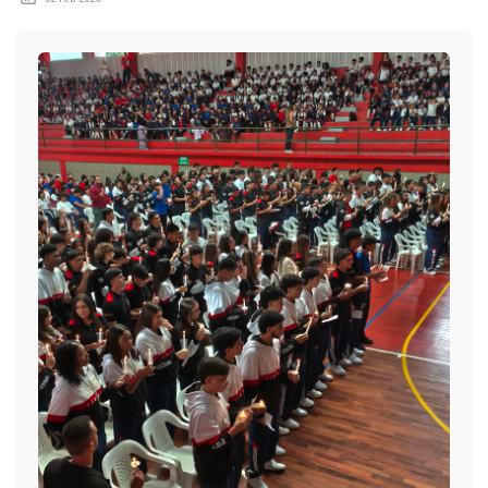
Circulares
Académico
Padres
Egresados
Pagos
PQRSF
Comunícate con nosotros
Línea de Atención al Cliente
+574 460 07 07