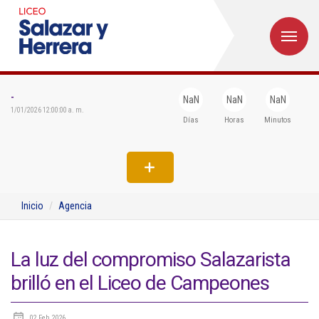
M
Inicio
Institucional
-
NaN
NaN
NaN
1/01/2026 12:00:00 a. m.
Días
Horas
Minutos
Egresados
Formación
Admisiones
Inicio
Agencia
Departamentos
Extensión
La luz del compromiso Salazarista
brilló en el Liceo de Campeones
Bienestar
Biblioteca
02 Feb 2026