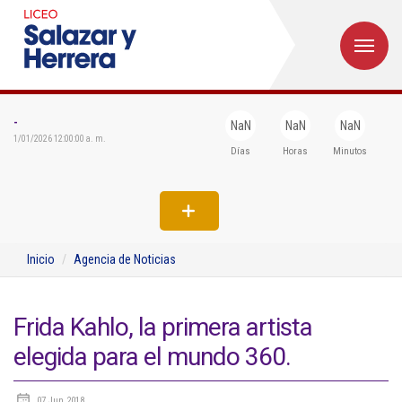
M
Inicio
Institucional
-
NaN
NaN
NaN
1/01/2026 12:00:00 a. m.
Días
Horas
Minutos
Egresados
Formación
Admisiones
Inicio
Agencia de Noticias
Departamentos
Extensión
Frida Kahlo, la primera artista
elegida para el mundo 360.
Bienestar
Biblioteca
07 Jun 2018