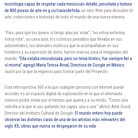
Cl 42 C 86-17
tecnología capaz de respetar cada minúsculo detalle, pincelada y textura
de 800 piezas de arte en
g.co/carasdefrida
, un sitio Web para descubrir el
arte, colecciones e historias de todo el mundo de una nueva manera.
Medellín - Colombia - Suramérica
"Pies, para qué los quiero si tengo alas pa' volar", “no estoy enferma,
Denuncia de Corrupción y Sobornos
estoy rota”, su casa azul, los icónicos peinados que llevaba en sus
autorretratos, los animales exóticos que la acompañaban en sus
hombros y su expresión de dolor, fueron marcas para el imaginario del
mundo.
“Ella estaba inmovilizada, pero no tenía límites, fue siempre fiel a
sí misma” agregó María Teresa Arnal, Directora de Google en México
,
razón por la que la eligieron para formar parte del Proyecto.
Esta retrospectiva 360 a la que cualquier persona con Internet puede
acceder, es un espacio digital de exploración en la que el internauta
curioso podrá visitar por el tiempo que quiera y a su modo, “Como una
cebolla a la que le vas quitando las capas, una a una.” afirmó Amit Sood,
Director del Instituto Cultural de Google.
El mundo entero hoy puede
observar las distintas caras de una de las artistas más relevantes del
siglo XX, obras que nunca se despegaron de su vida
.