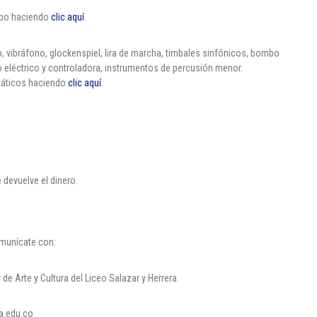
mpo haciendo
clic aquí
.
, vibráfono, glockenspiel, lira de marcha, timbales sinfónicos, bombo
jo eléctrico y controladora, instrumentos de percusión menor.
táticos haciendo
clic aquí
.
 devuelve el dinero.
omunícate con:
de Arte y Cultura del Liceo Salazar y Herrera.
a.edu.co