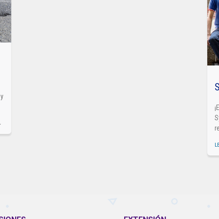
S
 y
¡
S
r
L