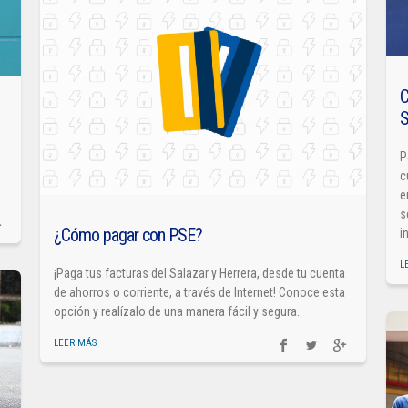
C
S
P
c
e
s
¿Cómo pagar con PSE?
i
L
¡Paga tus facturas del Salazar y Herrera, desde tu cuenta
de ahorros o corriente, a través de Internet! Conoce esta
opción y realízalo de una manera fácil y segura.
LEER MÁS