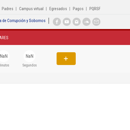
Padres
Campus virtual
Egresados
Pagos
PQRSF
a de Corrupción y Sobornos
Inicio
ARES
Institucional
Egresados
NaN
NaN
Formación
inutos
Segundos
Admisiones
Departamentos
Extensión
Bienestar
Biblioteca