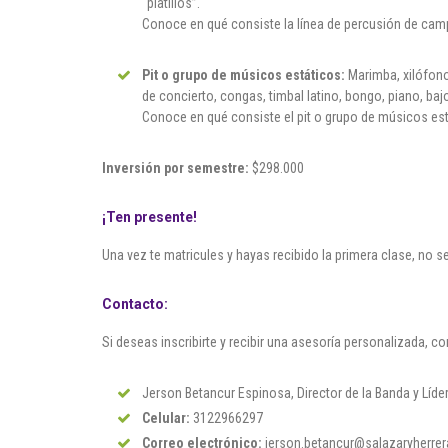
“platillos”.
Conoce en qué consiste la línea de percusión de ca
Pit o grupo de músicos estáticos:
Marimba, xilófono
de concierto, congas, timbal latino, bongo, piano, ba
Conoce en qué consiste el pit o grupo de músicos es
Inversión por semestre:
$298.000
¡Ten presente!
Una vez te matricules y hayas recibido la primera clase, no se
Contacto:
Si deseas inscribirte y recibir una asesoría personalizada, c
Jerson Betancur Espinosa, Director de la Banda y Líder 
Celular:
3122966297
Correo electrónico:
jerson.betancur@salazaryherrer